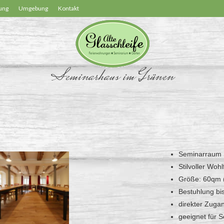
ung
Umgebung
Kontakt
Seminarhaus im Grünen
Seminarraum 
Stilvoller Wo
Größe: 60qm 
Bestuhlung bi
direkter Zuga
geeignet für 